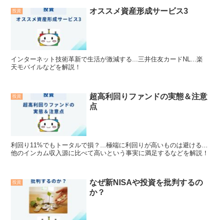
オススメ資産形成サービス3
投資
インターネット技術革新で生活が激減する...三井住友カードNL...楽
天モバイルなどを解説！
超高利回りファンドの実態＆注意
投資
点
利回り11%でもトータルで損？...極端に利回りが高いものは避ける...
他のインカム収入源に比べて高いという事実に満足するなどを解説！
なぜ新NISAや投資を批判するの
投資
か？