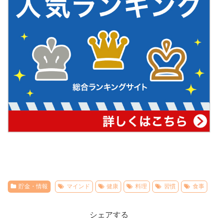
貯金・情報
マインド
健康
料理
習慣
食事
シェアする