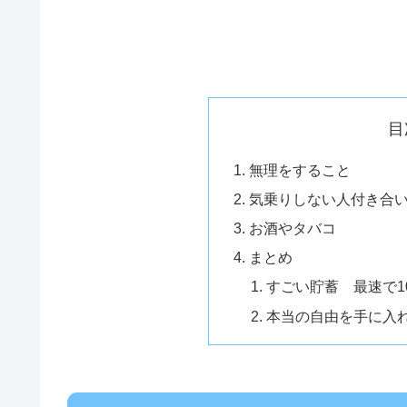
目
無理をすること
気乗りしない人付き合
お酒やタバコ
まとめ
すごい貯蓄 最速で10
本当の自由を手に入