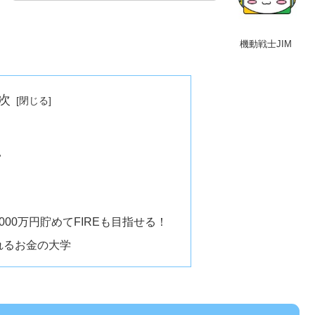
機動戦士JIM
次
い
00万円貯めてFIREも目指せる！
れるお金の大学