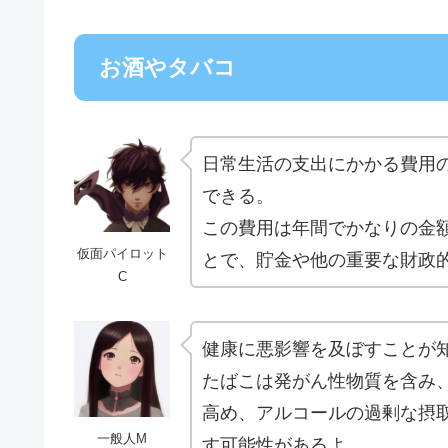
お酒やタバコ
日常生活の支出にかかる費用
できる。
この費用は年間でかなりの金
仮面パイロット
とで、貯金や他の重要な財政
C
健康に悪影響を及ぼすことが
たばこは発がん性物質を含み
高め、アルコールの過剰な摂
一般人M
す可能性があるよ。