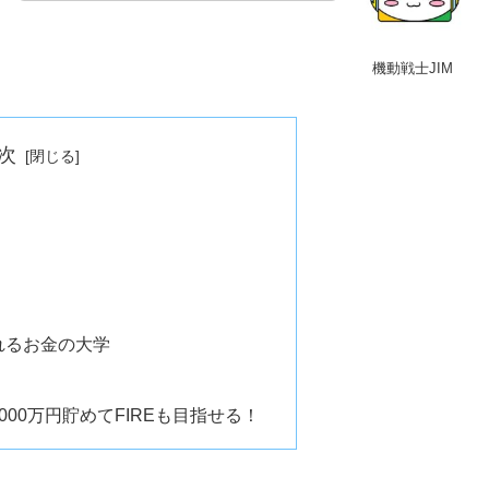
機動戦士JIM
次
れるお金の大学
00万円貯めてFIREも目指せる！