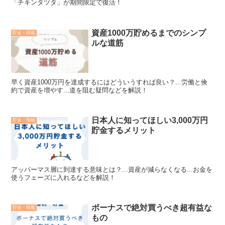
「チキンタツタ」が期間限定で復活！
資産1000万貯めるまでのシンプ
貯金・情報
ルな道筋
早く資産1000万円を達成するにはどういうすれば良い？...労働と倹
約で資産を増やす...道を阻む疑問などを解説！
日本人に知ってほしい3,000万円
貯金・情報
貯金するメリット
アッパーマス層に到達する意味とは？...資産が減らなくなる...お金を
使うフェーズに入れるなどを解説！
ボーナスで絶対買うべき超有益な
貯金・情報
もの