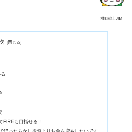
機動戦士JIM
次
いる
学
資
てFIREも目指せる！
Aでほったらかし投資よりお金を増やしたいです