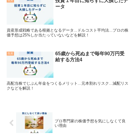
投資１年目に知らずに大損したデ
投資
ータ
資産形成戦略である根拠となるデータ...ドルコスト平均法...プロの株
価予想は25%しか当たっていないなどを解説！
65歳から死ぬまで毎年90万円受
投資
給する方法4
高配当株でじぶん年金をつくるメリット...元本割れリスク...減配リス
クなどを解説！
プロ専門家の株価予想を気にしなくて良
い理由