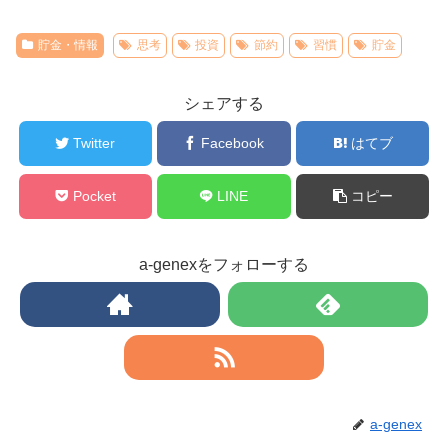
貯金・情報
思考
投資
節約
習慣
貯金
シェアする
Twitter
Facebook
はてブ
Pocket
LINE
コピー
a-genexをフォローする
a-genex