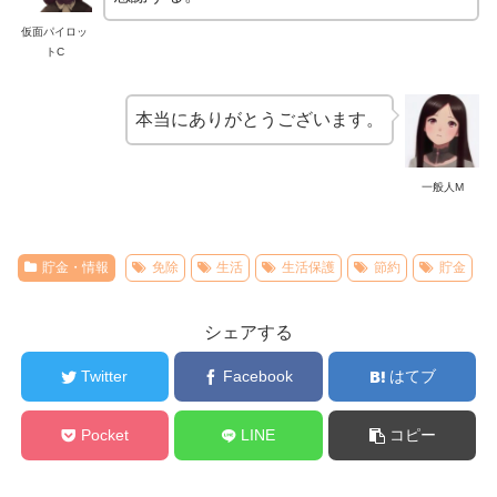
仮面パイロッ
トC
本当にありがとうございます。
一般人M
貯金・情報
免除
生活
生活保護
節約
貯金
シェアする
Twitter
Facebook
はてブ
Pocket
LINE
コピー