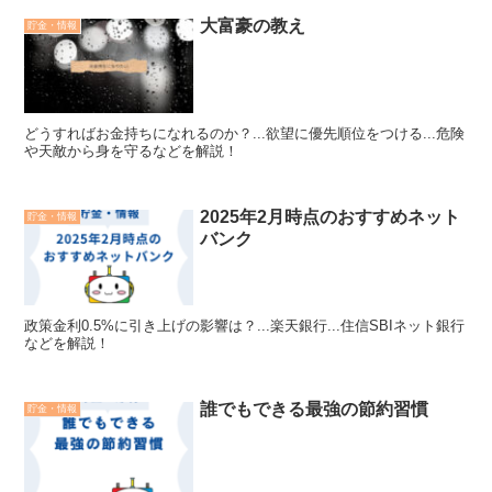
大富豪の教え
貯金・情報
どうすればお金持ちになれるのか？...欲望に優先順位をつける...危険
や天敵から身を守るなどを解説！
2025年2月時点のおすすめネット
貯金・情報
バンク
政策金利0.5%に引き上げの影響は？...楽天銀行...住信SBIネット銀行
などを解説！
誰でもできる最強の節約習慣
貯金・情報