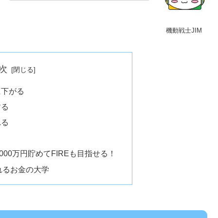
機動戦士JIM
次
に下がる
する
れる
00万円貯めてFIREも目指せる！
れるお金の大学