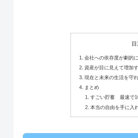
目
会社への依存度が劇的
資産が目に見えて増加
現在と未来の生活を守
まとめ
すごい貯蓄 最速で10
本当の自由を手に入