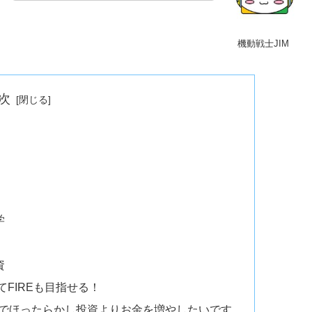
機動戦士JIM
次
と
学
資
てFIREも目指せる！
Aでほったらかし投資よりお金を増やしたいです