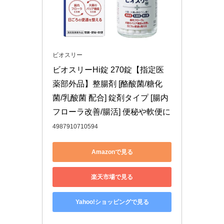
ビオスリー
ビオスリーHi錠 270錠【指定医
薬部外品】整腸剤 [酪酸菌/糖化
菌/乳酸菌 配合] 錠剤タイプ [腸内
フローラ改善/腸活] 便秘や軟便に
4987910710594
Amazonで見る
楽天市場で見る
Yahoo!ショッピングで見る