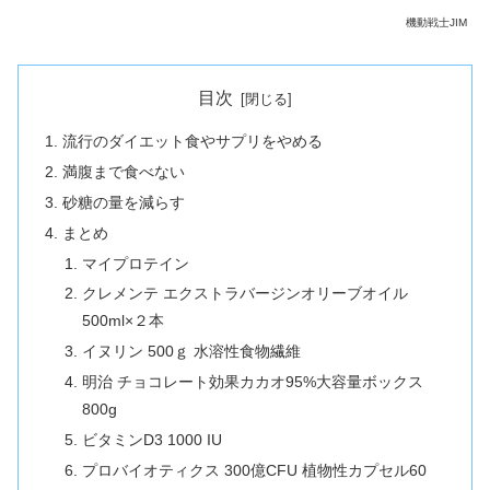
機動戦士JIM
目次
流行のダイエット食やサプリをやめる
満腹まで食べない
砂糖の量を減らす
まとめ
マイプロテイン
クレメンテ エクストラバージンオリーブオイル
500ml×２本
イヌリン 500ｇ 水溶性食物繊維
明治 チョコレート効果カカオ95%大容量ボックス
800g
ビタミンD3 1000 IU
プロバイオティクス 300億CFU 植物性カプセル60