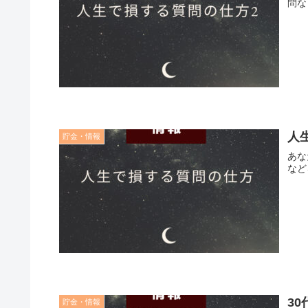
問な
人
貯金・情報
あな
など
3
貯金・情報