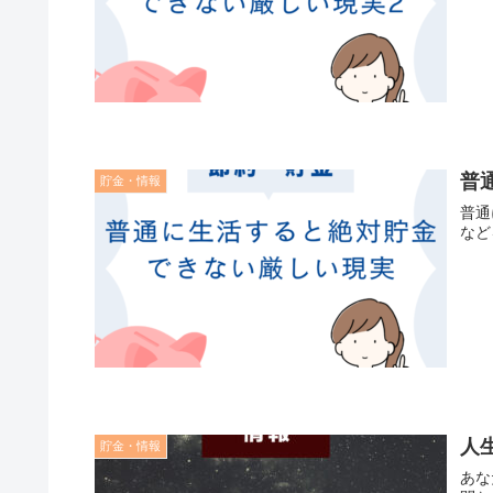
普
貯金・情報
普通
など
人
貯金・情報
あな