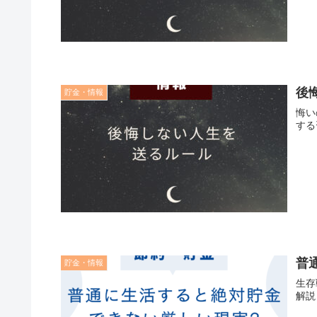
後
貯金・情報
悔い
する
普
貯金・情報
生存
解説