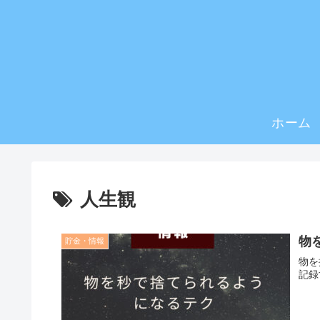
ホーム
人生観
物
貯金・情報
物を
記録