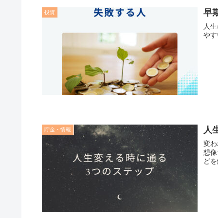
早
投資
人生
やす
人
貯金・情報
変わ
想像
どを