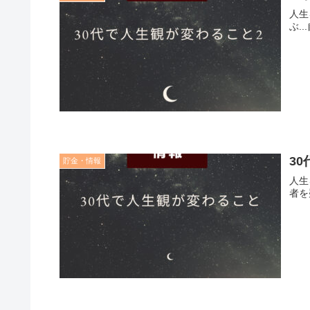
人生
ぶ.
3
貯金・情報
人生
者を