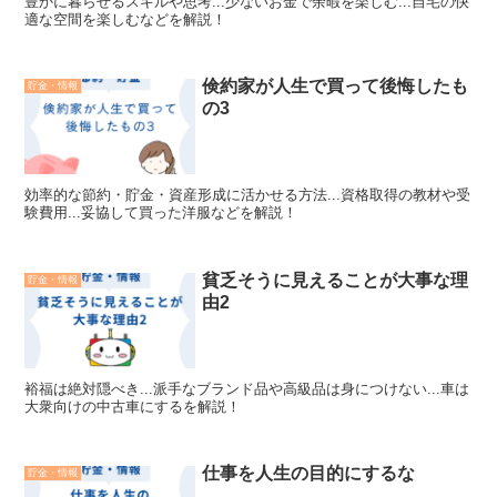
豊かに暮らせるスキルや思考...少ないお金で余暇を楽しむ...自宅の快
適な空間を楽しむなどを解説！
倹約家が人生で買って後悔したも
貯金・情報
の3
効率的な節約・貯金・資産形成に活かせる方法...資格取得の教材や受
験費用...妥協して買った洋服などを解説！
貧乏そうに見えることが大事な理
貯金・情報
由2
裕福は絶対隠べき...派手なブランド品や高級品は身につけない...車は
大衆向けの中古車にするを解説！
仕事を人生の目的にするな
貯金・情報