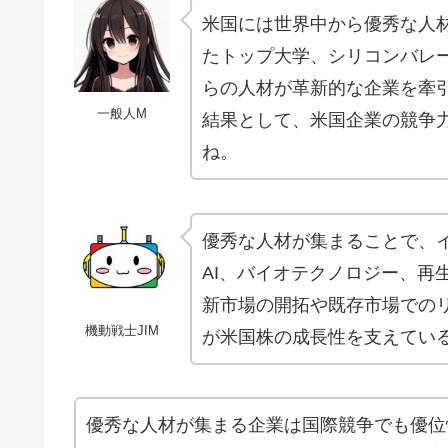
米国には世界中から優秀な人材
たトップ大学、シリコンバレ
らの人材が革新的な企業を牽
一般人M
結果として、米国企業の競争
ね。
優秀な人材が集まることで、
AI、バイオテクノロジー、再
新市場の開拓や既存市場での
機動戦士JIM
が米国株の成長性を支えてい
優秀な人材が集まる企業は国際競争でも優位