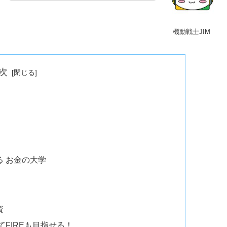
機動戦士JIM
次
 お金の大学
資
てFIREも目指せる！