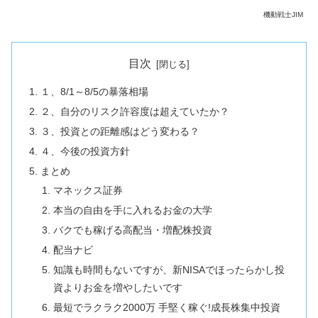
機動戦士JIM
目次
１、8/1～8/5の暴落相場
２、自分のリスク許容度は超えていたか？
３、投資との距離感はどう変わる？
４、今後の投資方針
まとめ
マネックス証券
本当の自由を手に入れるお金の大学
バクでも稼げる高配当・増配株投資
配当ナビ
知識も時間もないですが、新NISAでほったらかし投
資よりお金を増やしたいです
最短でラクラク2000万 手堅く稼ぐ!成長株集中投資