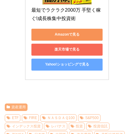
最短でラクラク2000万 手堅く稼
ぐ!成長株集中投資術
Amazonで見る
楽天市場で見る
Yahoo!ショッピングで見る
資産運用
ETF
FIRE
ＮＡＳＤＡＱ100
S&P500
インデックス投資
レバナス
投資
投資信託