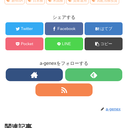
新NISA
日本株
米国株
資産運用
高配当株投資
シェアする
Twitter
Facebook
はてブ
Pocket
LINE
コピー
a-genexをフォローする
a-genex
関連記事