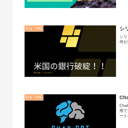
シ
貯金・情報
シリ
何が
Ch
貯金・情報
Ch
用で
ート