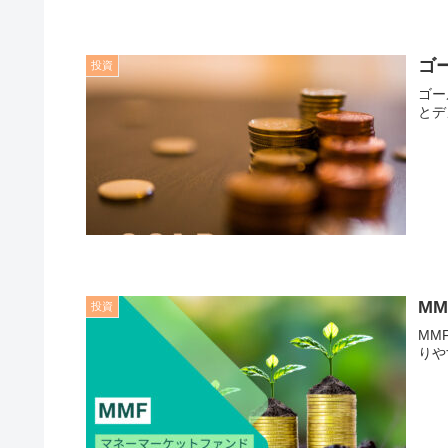
ゴ
投資
ゴー
とデ
M
投資
MM
りや