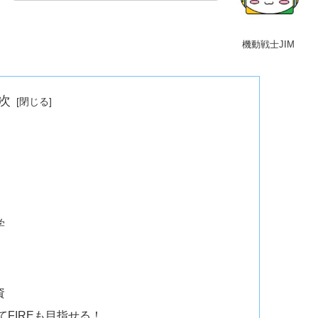
機動戦士JIM
次
学
資
てFIREも目指せる！