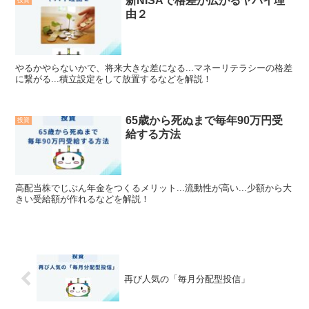
新NISAで格差が広がるヤバイ理
由２
やるかやらないかで、将来大きな差になる...マネーリテラシーの格差
に繋がる...積立設定をして放置するなどを解説！
65歳から死ぬまで毎年90万円受
投資
給する方法
高配当株でじぶん年金をつくるメリット...流動性が高い...少額から大
きい受給額が作れるなどを解説！
再び人気の「毎月分配型投信」