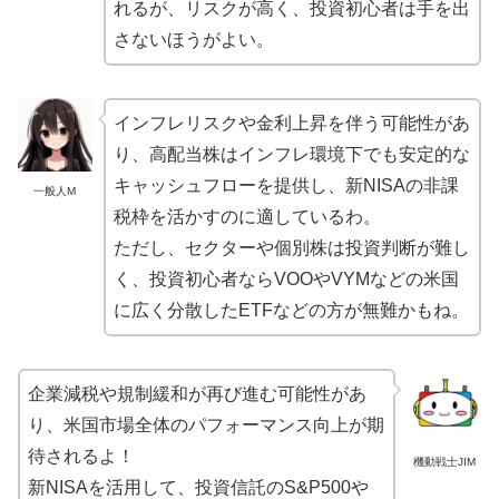
れるが、リスクが高く、投資初心者は手を出
さないほうがよい。
インフレリスクや金利上昇を伴う可能性があ
り、高配当株はインフレ環境下でも安定的な
キャッシュフローを提供し、新NISAの非課
一般人M
税枠を活かすのに適しているわ。
ただし、セクターや個別株は投資判断が難し
く、投資初心者ならVOOやVYMなどの米国
に広く分散したETFなどの方が無難かもね。
企業減税や規制緩和が再び進む可能性があ
り、米国市場全体のパフォーマンス向上が期
待されるよ！
機動戦士JIM
新NISAを活用して、投資信託のS&P500や