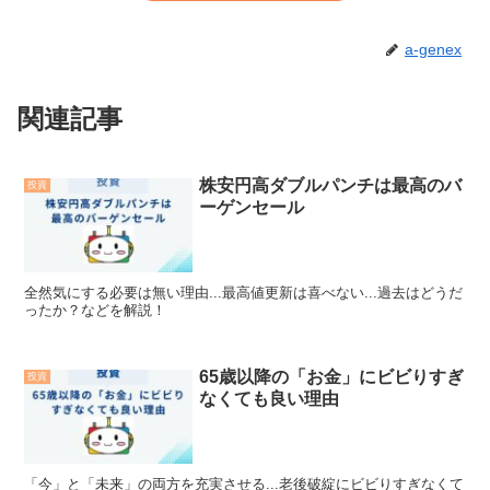
a-genex
関連記事
株安円高ダブルパンチは最高のバ
投資
ーゲンセール
全然気にする必要は無い理由...最高値更新は喜べない...過去はどうだ
ったか？などを解説！
65歳以降の「お金」にビビりすぎ
投資
なくても良い理由
「今」と「未来」の両方を充実させる...老後破綻にビビりすぎなくて