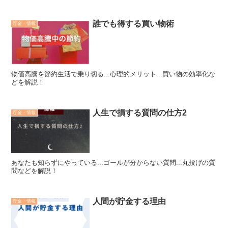
誰でも得する買い物術
貯金・情報
物価高騰を節約生活で乗り切る...心理的メリット...買い物の効率化な
どを解説！
人生で損する質問の仕方2
貯金・情報
あなたも知らずにやっている...ゴールが分からない質問...丸投げの質
問などを解説！
人間が貯金する理由
貯金・情報