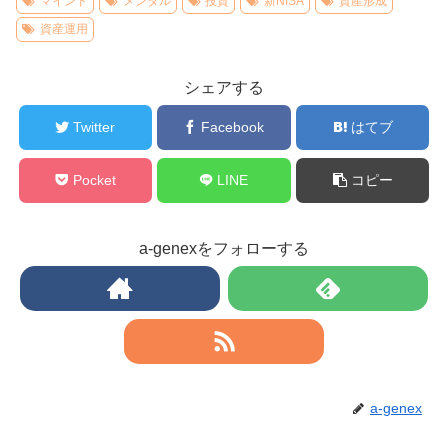
マインド
メンタル
投資
新NISA
資産形成
資産運用
シェアする
Twitter
Facebook
はてブ
Pocket
LINE
コピー
a-genexをフォローする
a-genex