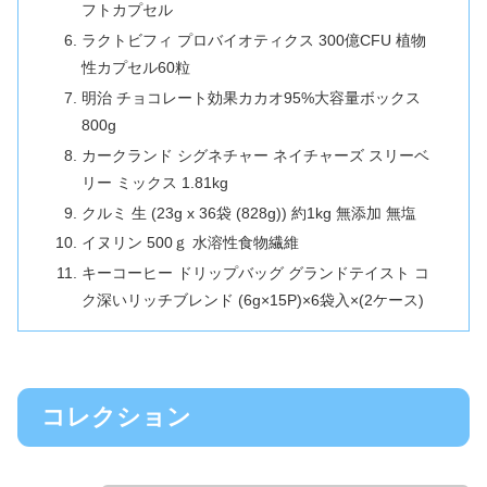
フトカプセル
ラクトビフィ プロバイオティクス 300億CFU 植物
性カプセル60粒
明治 チョコレート効果カカオ95%大容量ボックス
800g
カークランド シグネチャー ネイチャーズ スリーベ
リー ミックス 1.81kg
クルミ 生 (23g x 36袋 (828g)) 約1kg 無添加 無塩
イヌリン 500ｇ 水溶性食物繊維
キーコーヒー ドリップバッグ グランドテイスト コ
ク深いリッチブレンド (6g×15P)×6袋入×(2ケース)
コレクション