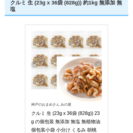
クルミ 生 (23g x 36袋 (828g)) 約1kg 無添加 無
塩
神戸のおまめさん みの屋
クルミ 生 (23g x 36袋 (828g)) 23
g の個包装 無添加 無塩 無植物油 
個包装小袋 小分け くるみ 胡桃　