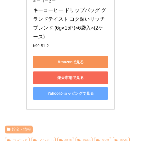
キーコーヒー
キーコーヒー ドリップバッグ グ
ランドテイスト コク深いリッチ
ブレンド (6g×15P)×6袋入×(2ケ
ース)
b99-51-2
Amazonで見る
楽天市場で見る
Yahoo!ショッピングで見る
貯金・情報
マインド
メンタル
健康
節約
習慣
貯金