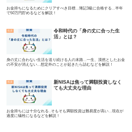
お金持ちになるためにクリアすべき目標...簿記3級に合格する...半年
で50万円貯めるなどを解説！
令和時代の「身の丈に合った生
投資
活」とは？
身の丈に合わない生活を送り続ける人の末路...一生、漠然としたお金
の不安が消えない...想定外のことが起きたら詰むなどを解説！
新NISAは焦って満額投資しなく
投資
ても大丈夫な理由
お金持ちには十分なれる..そもそも満額投資は難易度が高い...現在が
過度に犠牲になるなどを解説！