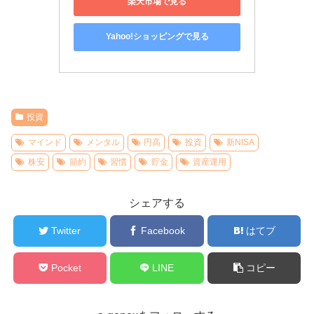
楽天市場で見る
Yahoo!ショッピングで見る
投資
マインド
メンタル
円高
投資
新NISA
株安
節約
習慣
貯金
資産運用
シェアする
Twitter
Facebook
はてブ
Pocket
LINE
コピー