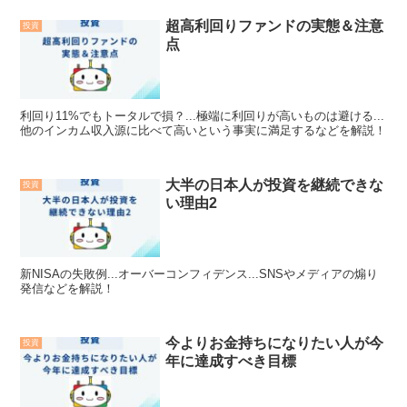
超高利回りファンドの実態＆注意
投資
点
利回り11%でもトータルで損？...極端に利回りが高いものは避ける...
他のインカム収入源に比べて高いという事実に満足するなどを解説！
大半の日本人が投資を継続できな
投資
い理由2
新NISAの失敗例...オーバーコンフィデンス...SNSやメディアの煽り
発信などを解説！
今よりお金持ちになりたい人が今
投資
年に達成すべき目標