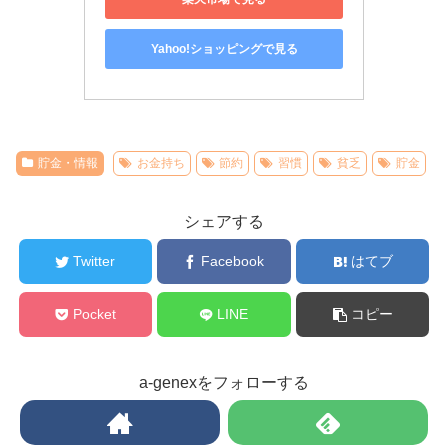
Yahoo!ショッピングで見る
貯金・情報
お金持ち
節約
習慣
貧乏
貯金
シェアする
Twitter
Facebook
はてブ
Pocket
LINE
コピー
a-genexをフォローする