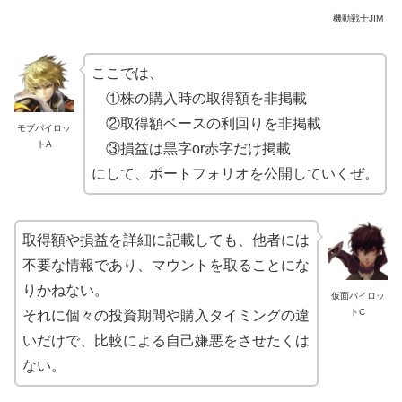
機動戦士JIM
ここでは、
①株の購入時の取得額を非掲載
②取得額ベースの利回りを非掲載
モブパイロッ
トA
③損益は黒字or赤字だけ掲載
にして、ポートフォリオを公開していくぜ。
取得額や損益を詳細に記載しても、他者には
不要な情報であり、マウントを取ることにな
りかねない。
仮面パイロッ
トC
それに個々の投資期間や購入タイミングの違
いだけで、比較による自己嫌悪をさせたくは
ない。