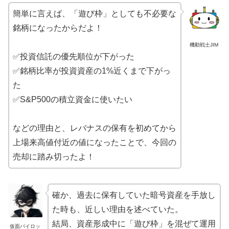
簡単に言えば、「遊び枠」としても不必要な
銘柄になったからだよ！
機動戦士JIM
✅投資信託の優先順位が下がった
✅銘柄比率が投資資産の1%近くまで下がっ
た
✅S&P500の積立資金に使いたい
などの理由と、レバナスの保有を初めてから
上場来高値付近の値になったことで、今回の
売却に踏み切ったよ！
確か、過去に保有していた暗号資産を手放し
た時も、近しい理由を述べていた。
結局、資産形成中に「遊び枠」を混ぜて運用
仮面パイロッ