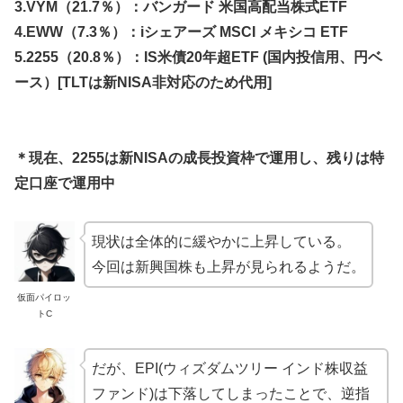
3.VYM（21.7％）：バンガード 米国高配当株式ETF
4.EWW（7.3％）：iシェアーズ MSCI メキシコ ETF
5.
2255（20.8％）：IS米債20年超ETF (国内投信用、円ベ
ース）[TLTは新NISA非対応のため代用]
＊現在、2255は新NISAの成長投資枠で運用し、残りは特
定口座で運用中
現状は全体的に緩やかに上昇している。
今回は新興国株も上昇が見られるようだ。
仮面パイロッ
トC
だが、EPI(ウィズダムツリー インド株収益
ファンド)は下落してしまったことで、逆指