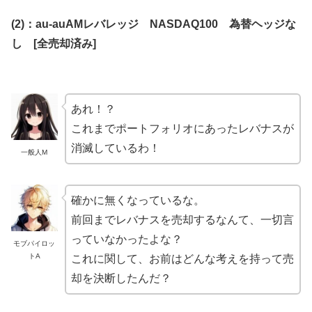
(2)：au-auAMレバレッジ NASDAQ100 為替ヘッジな
し [全売却済み]
あれ！？
これまでポートフォリオにあったレバナスが
消滅しているわ！
一般人M
確かに無くなっているな。
前回までレバナスを売却するなんて、一切言
っていなかったよな？
モブパイロッ
トA
これに関して、お前はどんな考えを持って売
却を決断したんだ？