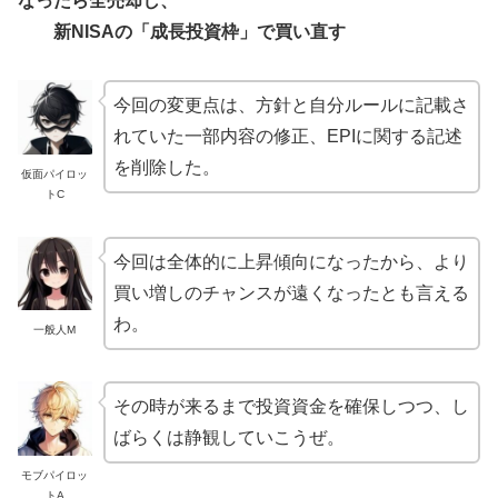
なったら全売却し
、
新NISAの「成長投資枠」で買い直す
今回の変更点は、方針と自分ルールに記載さ
れていた一部内容の修正、EPIに関する記述
を削除した。
仮面パイロッ
トC
今回は全体的に上昇傾向になったから、より
買い増しのチャンスが遠くなったとも言える
わ。
一般人M
その時が来るまで投資資金を確保しつつ、し
ばらくは静観していこうぜ。
モブパイロッ
トA