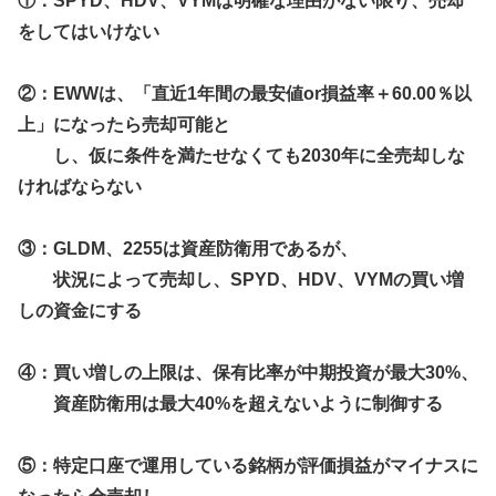
①：SPYD、HDV、VYMは明確な理由がない限り、売却
をしてはいけない
②：EWWは、「直近1年間の最安値or損益率＋60.00％以
上」になったら売却可能と
し、仮に条件を満たせなくても2030年に全売却しな
ければならない
③：
GLDM、
2255は
資産防衛用である
が、
状況によって売却し、SPYD、HDV、VYM
の買い増
しの資金にする
④：
買い増し
の上限は、
保有比率
が中期投資が最大30%、
資産防衛用は最大40%を超えないように制御する
⑤：特定口座で運用している銘柄が評価損益がマイナスに