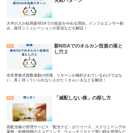
失敗パターン
大半の人が結局新NISAでの投資をやめる理由...インフルエンサー頼
み...激甘シミュレーションの盲信などを解説！
新NISAでのオルカン投資の落と
投資
し穴２
全世界株式指数連動の特徴...リターンが確約されているわけではな
い...長く持っていられない人がたくさんいるなどを解説！
「減配しない株」の探し方
投資
高配当株の管理サービス「配当ナビ」がリリース...スクリニーングや
業務・財務指標のスコアリング...ウォッチリストで買い時を管理など