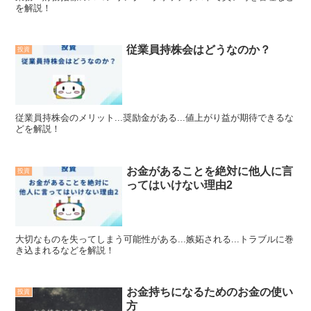
を解説！
従業員持株会はどうなのか？
投資
従業員持株会のメリット...奨励金がある...値上がり益が期待できるな
どを解説！
お金があることを絶対に他人に言
投資
ってはいけない理由2
大切なものを失ってしまう可能性がある...嫉妬される...トラブルに巻
き込まれるなどを解説！
お金持ちになるためのお金の使い
投資
方